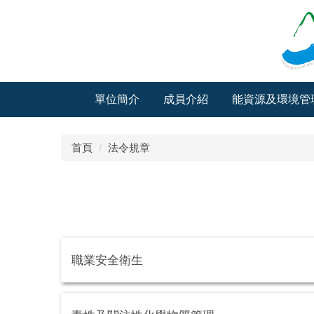
跳
到
主
要
內
容
單位簡介
成員介紹
能資源及環境管
區
首頁
法令規章
職業安全衛生